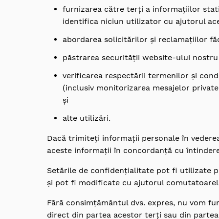
furnizarea către terți a informațiilor stat
identifica niciun utilizator cu ajutorul ac
abordarea solicitărilor și reclamațiilor f
păstrarea securității website-ului nostru
verificarea respectării termenilor și con
(inclusiv monitorizarea mesajelor private
și
alte utilizări.
Dacă trimiteți informații personale în vedere
aceste informații în concordanță cu întinderea
Setările de confidențialitate pot fi utilizate
și pot fi modificate cu ajutorul comutatoarel
Fără consimțământul dvs. expres, nu vom furn
direct din partea acestor terți sau din partea 