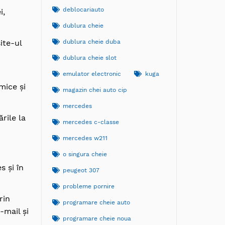
deblocariauto
i,
dublura cheie
ite-ul
dublura cheie duba
dublura cheie slot
emulator electronic
kuga
mice și
magazin chei auto cip
mercedes
rile la
mercedes c-classe
mercedes w211
o singura cheie
s și în
peugeot 307
probleme pornire
rin
programare cheie auto
-mail și
programare cheie noua