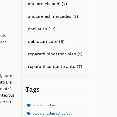
anulare elv audi (2)
anulare esl mercedes (3)
chei auto (12)
tici
deblocari auto (9)
care
reparatii blocator volan (1)
reparatii contacte auto (7)
l, cum
itoare
Tags
oastră
ntextul
ice alt
blocator volan
blocator volan esl defect