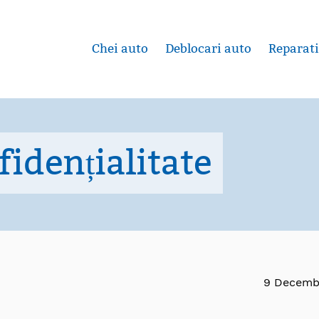
Chei auto
Deblocari auto
Reparati
fidențialitate
9 Decemb