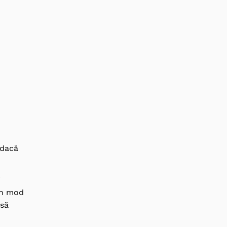
 dacă
i
 în mod
 să