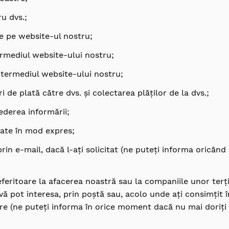
u dvs.;
ile pe website-ul nostru;
rmediul website-ului nostru;
intermediul website-ului nostru;
ri de plată către dvs. și colectarea plăților de la dvs.;
ederea informării;
itate în mod expres;
rin e-mail, dacă l-ați solicitat (ne puteți informa oricând
feritoare la afacerea noastră sau la companiile unor terț
vă pot interesa, prin poștă sau, acolo unde ați consimțit
lare (ne puteți informa în orice moment dacă nu mai doriți