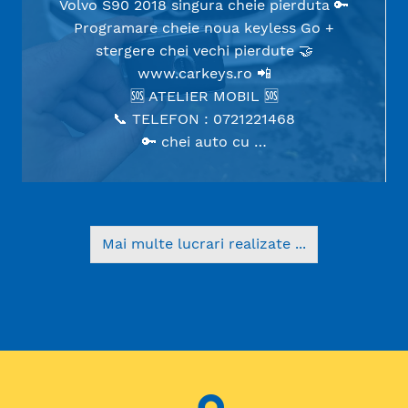
Volvo S90 2018 singura cheie pierduta 🔑
Programare cheie noua keyless Go +
stergere chei vechi pierdute 🤝
www.carkeys.ro
📲
🆘 ATELIER MOBIL 🆘
📞 TELEFON : 0721221468
🔑 chei auto cu …
Mai multe lucrari realizate ...