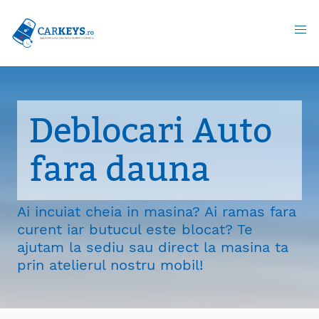
Togg
Deblocari Auto fara dauna - go to homepage
Deblocari Auto
fara dauna
Ai incuiat cheia in masina? Ai ramas fara
curent iar butucul este blocat? Te
ajutam la sediu sau direct la masina ta
prin atelierul nostru mobil!