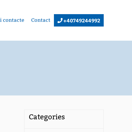
+40749244992
i contacte
Contact
Categories